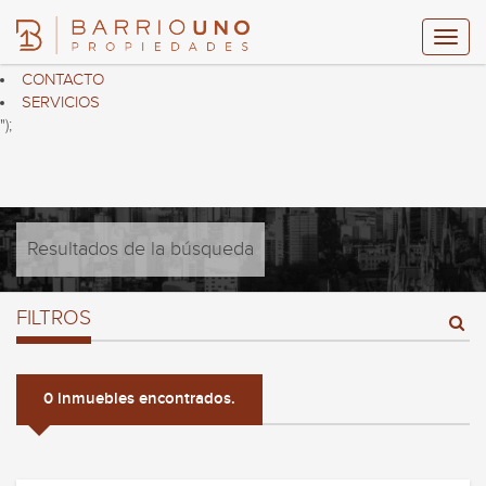
$("header ul.nav.navbar-nav").html("
HOME
PROPIEDADES
CONTACTO
SERVICIOS
");
Resultados de la búsqueda
FILTROS
0 inmuebles encontrados.