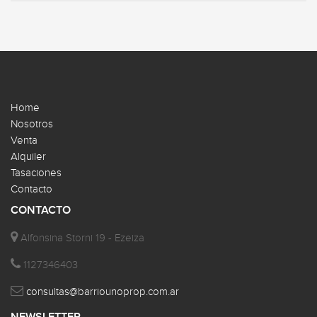
Home
Nosotros
Venta
Alquiler
Tasaciones
Contacto
CONTACTO
Alfonsina Storni 19 - Ezeiza
1127346403
consultas@barriounoprop.com.ar