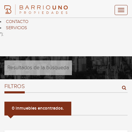
$("header ul.nav.navbar-nav").html("
HOME
PROPIEDADES
CONTACTO
SERVICIOS
");
Resultados de la búsqueda
FILTROS
0 inmuebles encontrados.