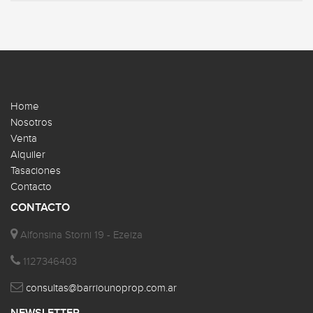
Home
Nosotros
Venta
Alquiler
Tasaciones
Contacto
CONTACTO
Alfonsina Storni 19 - Ezeiza
1127346403
consultas@barriounoprop.com.ar