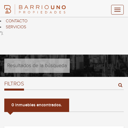
$("header ul.nav.navbar-nav").html("
HOME
PROPIEDADES
CONTACTO
SERVICIOS
");
Resultados de la búsqueda
FILTROS
0 inmuebles encontrados.