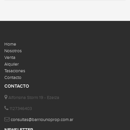
Home
Nosotros
Venta
Alquiler
Tasaciones
Contacto
CONTACTO
Alfonsina Storni 19 - Ezeiza
1127346403
consultas@barriounoprop.com.ar