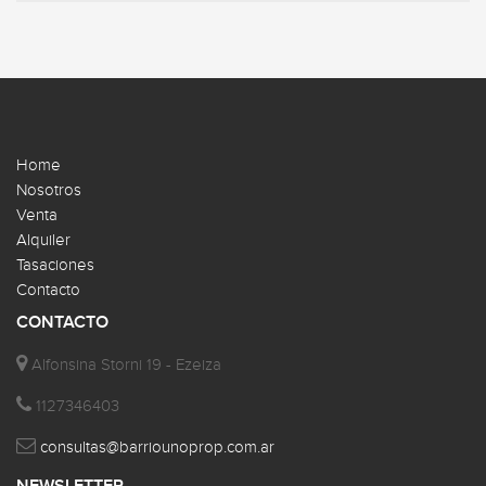
Home
Nosotros
Venta
Alquiler
Tasaciones
Contacto
CONTACTO
Alfonsina Storni 19 - Ezeiza
1127346403
consultas@barriounoprop.com.ar