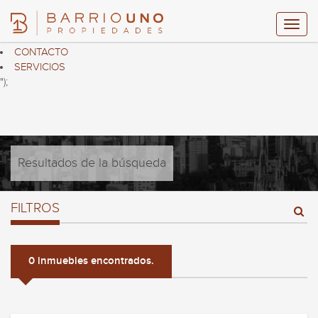
$("header ul.nav.navbar-nav").html("
HOME
PROPIEDADES
CONTACTO
SERVICIOS
");
Resultados de la búsqueda
FILTROS
0 inmuebles encontrados.