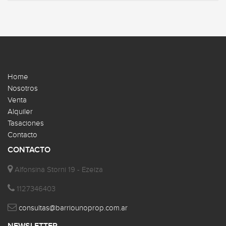
Home
Nosotros
Venta
Alquiler
Tasaciones
Contacto
CONTACTO
Alfonsina Storni 19 - Ezeiza
1127346403
consultas@barriounoprop.com.ar