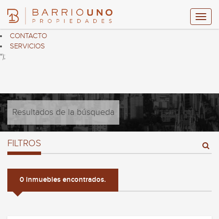
$("header ul.nav.navbar-nav").html("
HOME
PROPIEDADES
CONTACTO
SERVICIOS
");
Resultados de la búsqueda
FILTROS
0 inmuebles encontrados.