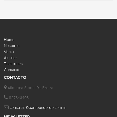
Home
Nosotros
Venta
Alquiler
Tasaciones
Contacto
CONTACTO
Alfonsina Storni 19 - Ezeiza
1127346403
consultas@barriounoprop.com.ar