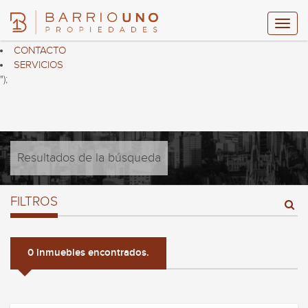
$("header ul.nav.navbar-nav").html("
HOME
PROPIEDADES
CONTACTO
SERVICIOS
");
Resultados de la búsqueda
FILTROS
0 inmuebles encontrados.