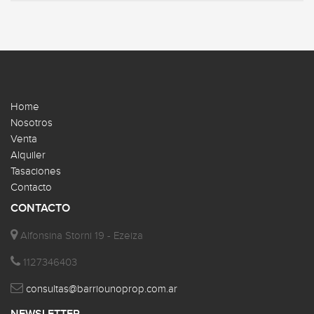
Home
Nosotros
Venta
Alquiler
Tasaciones
Contacto
CONTACTO
Alfonsina Storni 19 - Ezeiza
1127346403
consultas@barriounoprop.com.ar