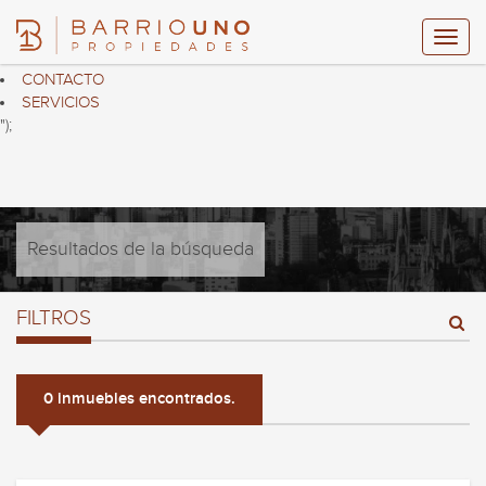
$("header ul.nav.navbar-nav").html("
HOME
PROPIEDADES
CONTACTO
SERVICIOS
");
Resultados de la búsqueda
FILTROS
0 inmuebles encontrados.