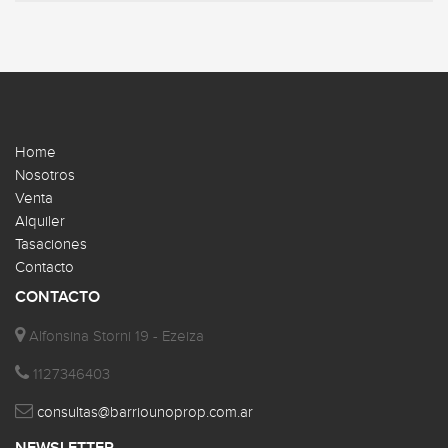
Home
Nosotros
Venta
Alquiler
Tasaciones
Contacto
CONTACTO
Alfonsina Storni 19 - Ezeiza
1127346403
consultas@barriounoprop.com.ar