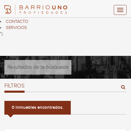
$("header ul.nav.navbar-nav").html("
HOME
PROPIEDADES
CONTACTO
SERVICIOS
");
Resultados de la búsqueda
FILTROS
0 inmuebles encontrados.